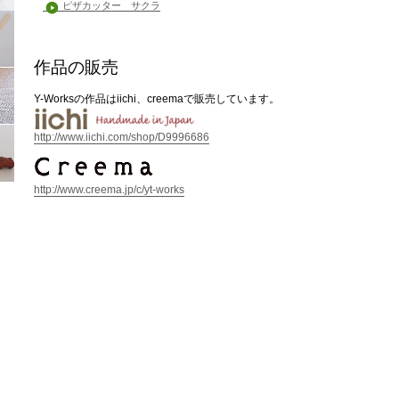
ピザカッター サクラ
作品の販売
Y-Worksの作品はiichi、creemaで販売しています。
http://www.iichi.com/shop/D9996686
http://www.creema.jp/c/yt-works