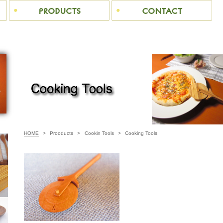
HOME
>
Prooducts
>
Cookin Tools
>
Cooking Tools