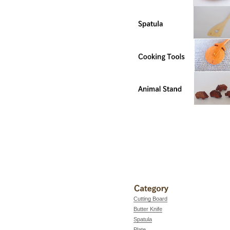
Cutting Board
Butter Knife
Spatula
Plate