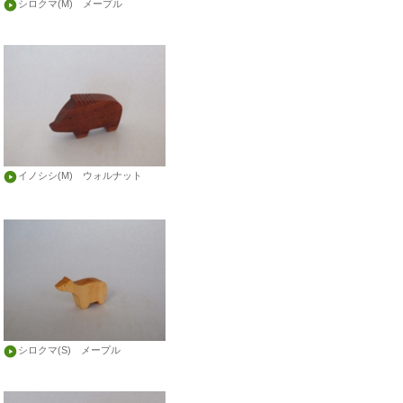
シロクマ(M) メープル
イノシシ(M) ウォルナット
シロクマ(S) メープル