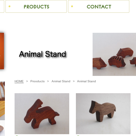
HOME
>
Prooducts
>
Animal Stand
>
Animal Stand